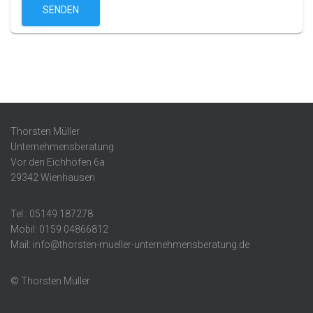
SENDEN
Thorsten Müller
Unternehmensberatung
Vor den Eichhöfen 6a
29342 Wienhausen
Tel.: 05149 187278
Mobil: 0159 04866812
Mail: info@thorsten-mueller-unternehmensberatung.de
© Thorsten Müller