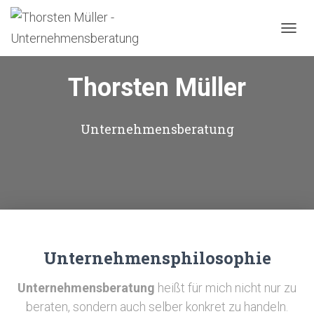
N
A
V
Thorsten Müller
I
G
A
T
Unternehmensberatung
I
O
N
U
M
S
C
H
A
Unternehmensphilosophie
L
T
E
Unternehmensberatung
heißt für mich nicht nur zu
N
beraten, sondern auch selber konkret zu handeln.